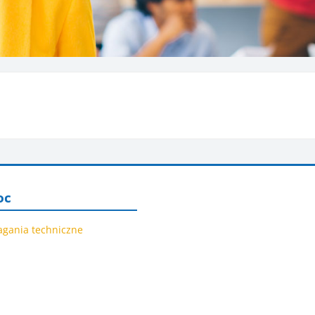
omoc
oc
gania techniczne