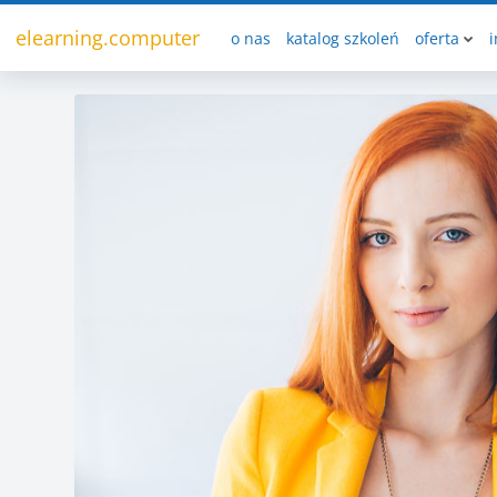
Przejdź do głównej zawartości
elearning.computer
o nas
katalog szkoleń
oferta