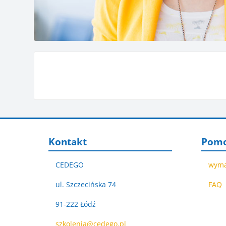
Pomiń Kontakt
Pomiń P
Kontakt
Pom
CEDEGO
wyma
ul. Szczecińska 74
FAQ
91-222 Łódź
szkolenia@cedego.pl